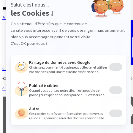
Visitez le site ephec.be
Facebook
Contactez-nous
©2026 EPHEC Alumni. Tous droits réservés - BCE : BE 0409.458.
Création de site internet :